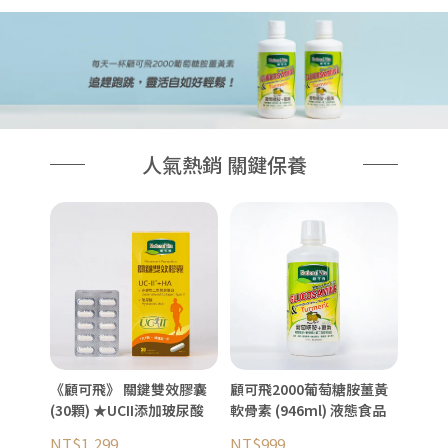
人氣熱銷 關鍵保養
《顧可飛》 關鍵雙效膠囊
顧可飛2000葡萄糖胺薑黃
(30顆) ★UCII添加玻尿酸
軟骨素 (946ml) 液態食品
NT$1,299
NT$999