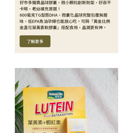
好市多獨賣晶球膠囊，微小顆粒創新劑型，好吞不
卡喉，老幼補充首選！
600毫克TG型態DHA，微囊化晶球完整包覆無腥
味，低EPA魚油孕婦也能放心吃。可與「黃金比例
金盞花葉黃素軟膠囊」搭配食用，晶潤更有神。
了解更多