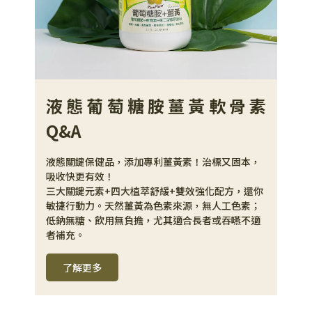
液態葡萄糖胺薑黃軟骨素
Q&A
液態關鍵保健品，添加專利薑黃素！治標又固本，
吸收快更有效！
三大關鍵元素+四大植萃舒緩+雙效強化配方，還你
敏捷行動力。天然薑黃為色素來源，無人工色素；
低鈉無糖、飲用無負擔，尤其適合長者或吞嚥不適
者補充。
了解更多