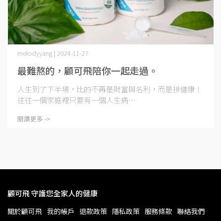
melodyyang | 2024-11-27
最難熬的，顧可飛陪你一起走過。
人生到了下半場，比的不再是財富與名利，而是拼健康！
往往一個家庭裡只要有一個人生病⋯
閱讀更多 ->
顧可飛 守護您全家人的健康
關於顧可飛
我的帳戶
退款政策
隱私政策
服務條款
聯絡我們